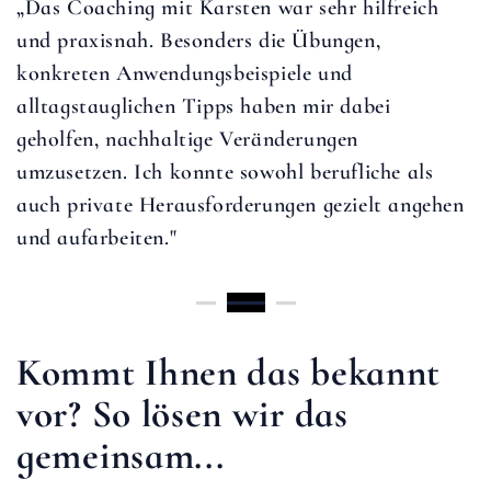
hr hilfreich
ungezwungenen, lockeren Art leic
ungen,
Er hat mir den Blick für meine St
und
und mein Vertrauen in mich selbst
r dabei
ngen
rufliche als
gezielt angehen
Kommt Ihnen das bekannt
vor? So lösen wir das
gemeinsam...